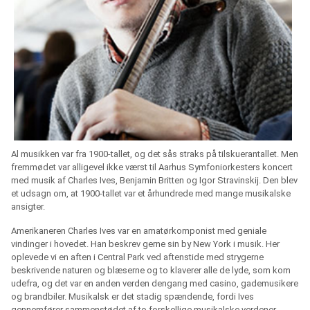
Al musikken var fra 1900-tallet, og det sås straks på tilskuerantallet. Men
fremmødet var alligevel ikke værst til Aarhus Symfoniorkesters koncert
med musik af Charles Ives, Benjamin Britten og Igor Stravinskij. Den blev
et udsagn om, at 1900-tallet var et århundrede med mange musikalske
ansigter.
Amerikaneren Charles Ives var en amatørkomponist med geniale
vindinger i hovedet. Han beskrev gerne sin by New York i musik. Her
oplevede vi en aften i Central Park ved aftenstide med strygerne
beskrivende naturen og blæserne og to klaverer alle de lyde, som kom
udefra, og det var en anden verden dengang med casino, gademusikere
og brandbiler. Musikalsk er det stadig spændende, fordi Ives
gennemfører sammenstødet af to forskellige musikalske verdener.