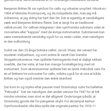
Benjamin Britten fik sin symfoni for cello og orkester uropført i Moskva i
1964 af Mstislav Rostropovitj, og de indspillede den, men jeg må
indrømme, at jeg aldrig har hørt den før. Det er egentlig et vanskeligere
værk end Benjamin Brittens fleste. Det er langt fra en traditionel
cellokoncert, for celloen integreres i den symfoniske substans uden at
concertere eller ”kappes” med de øvrige instrumenter. Substansen kan
være overraskende vanskelig også for os nede i salen, men naturligvis
er den indholdsrig.
Solist var den 25-årige britiske cellist Jacob Shaw, der senest har
studeret i København, og som sidste år vandt Den Danske
Strygerkonkurrence. Han spillede fremragende med et dejligt sikkert
overblik, der her viste, at han kan mange forskellige ting med sit
instrument. Som ekstranummer spillede han en lyrisk melodisk sats fra
en af Brittens tre solosuiter for cello, måske også for at vise at både
Britten og han også mestrer den enkle skønhed.
Der kom liv og styrke efter pausen med Stravinskijs suite fra balletten
”Petrusjka”. Det var naturligvis den anden version fra 1947 for et lidt
mindre orkester, men stort er det alligevel. Onde tunger påstår, at
Stravinskij gjorde det for pengenes skyld. For eksempel Aarhus
Symfoniorkester ville ikke spille det originale partitur fra 1910-11.