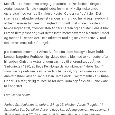
Man fik lov at høre, hvor prægtigt partituret er, Den britiske dirigent
Adrian Leaper fik hele klangbilledet frem i en virkelig inciterende
opførelse med Aarhus Symfoniorkester. Og der var ”go” i den. Det
interne samarbejde i orkestret var gennemført, og her vil jeg have lov til
at fremhæve en familiær pudsighed, for midt i det store orkesterspil
havde ægteparret, trompetisten Anders Larsen og fløjtisten Lena Kildahl
Larsen flere passager, hvor deres instrumenter svarede hinanden i mod
og medspil. De nød det. Hele orkestret nød sig selv med rette. Vi nød
det. En ren musikalsk fornøjelse.
p.s. Kammerensemblet Århus Sinfonietta, som heldigvis lever, holdt
koncert bagefter. Forhåbentlig lykkes denne ide med to koncerter efter
hinanden. Christina Åstrand, som var med til at grundlægge Århus
Sinfonietta i 1990, spillede Per Nørgårds violinkoncert ”Helle Nacht”,
som hun og sinfoniettaen har indspillet på cd, og den svenske sopran
Ann-Christine Larsson sang Alban Bergs endnu senromantiske ”7 frühe
Lieder”. En stor, dejlig mundfuld for dem, som også fysisk kunne klare
to koncerter.
Foto: Jacob Shaw
Aarhus Symfoniorkester opfører 24. og 25. oktober Verdis "Requiem" i
Symfonisk Sal. Der bliver disse to dage kun adgang gennem receptionen i
Skovgaardsgade 2C. Torsdagsoptakten må i denne omgang aflyses.