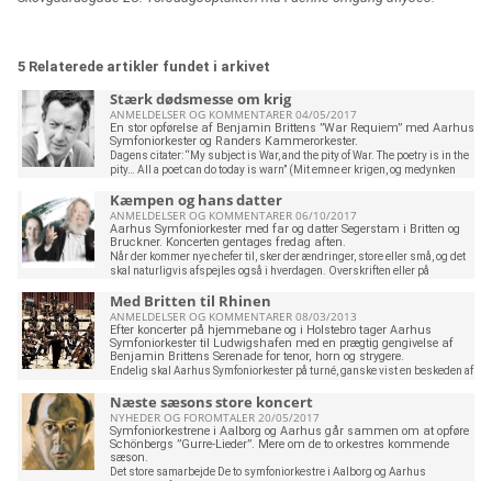
5 Relaterede artikler fundet i arkivet
Stærk dødsmesse om krig
ANMELDELSER OG KOMMENTARER 04/05/2017
En stor opførelse af Benjamin Brittens ”War Requiem” med Aarhus
Symfoniorkester og Randers Kammerorkester.
Dagens citater: “My subject is War, and the pity of War. The poetry is in the
pity… All a poet can do today is warn” (Mit emne er krigen, og medynken
med krigen... Alt hvad en digter kan gøre i dag er at advare). Et citat af
Kæmpen og hans datter
digteren og soldaten Wilfred Owen, som Benjamin Britten skrev ind på
forsiden af sit partitur til “War Requiem”. I et brev til sin søster skrev
ANMELDELSER OG KOMMENTARER 06/10/2017
Britten: ”I hope it’ll make people think a bit”. Et ganske særligt requiem
Aarhus Symfoniorkester med far og datter Segerstam i Britten og
Benjamin Brittens ”War Requiem” er specielt blandt alle de dødsmesser,
Bruckner. Koncerten gentages fredag aften.
der er komponeret gennem århundreder. Britten komponerede sit ”War
Når der kommer nye chefer til, sker der ændringer, store eller små, og det
Requiem”, sin
skal naturligvis afspejles også i hverdagen. Overskriften eller på
journalistisk fagsprog rubrikken på denne anmeldelse er en bevidst følge
Med Britten til Rhinen
heraf. Aarhus Symfoniorkester har med ny chef og ny pressemedarbejder
skabt lidt nyt. Musikerne kommer nu ind samlet på rad og række, som de
ANMELDELSER OG KOMMENTARER 08/03/2013
gør visse steder i det store udland. Det var ellers så hyggeligt før, da vi
Efter koncerter på hjemmebane og i Holstebro tager Aarhus
kunne høre de vanskeligste passager fra aftenens program få den sidste
Symfoniorkester til Ludwigshafen med en prægtig gengivelse af
Benjamin Brittens Serenade for tenor, horn og strygere.
afpudsning. Men så har hvert eneste koncertprogram fået et navn med lidt
krudt i og en lille mark
Endelig skal Aarhus Symfoniorkester på turné, ganske vist en beskeden af
slagsen. Orkestergæstespil er blevet sjældnere. Den økonomiske
Næste sæsons store koncert
situation siger det, men det er nu en skam, for et orkester får forholdsvis
meget ud af at ruste sig og præsentere sig andre steder. Aarhus
NYHEDER OG FOROMTALER 20/05/2017
Symfoniorkester er blevet inviteret til at give to koncerter 8. og 9. april i
Symfoniorkestrene i Aalborg og Aarhus går sammen om at opføre
Ludwigshafen ved Rhinen midt i det smukke Neckar-område. Det er langt
Schönbergs ”Gurre-Lieder”. Mere om de to orkestres kommende
fra et musikalsk u-område. Landsdelens førende orkester, som giver
sæson.
koncerter i hele Tyskland, har hjemme i Ludwigshafen.
Det store samarbejde De to symfoniorkestre i Aalborg og Aarhus
Staatsphilharmonie Rheinland-Pfalz med sine 88 musike
genoptager fra næste sæson samarbejdet. Det er hensigten, at det hver