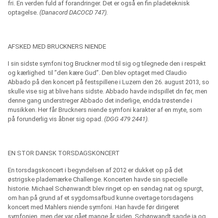
fri. En verden fuld af forandringer. Det er også en fin pladeteknisk
optagelse.
(Danacord DACOCD 747).
AFSKED MED BRUCKNERS NIENDE
I sin sidste symfoni tog Bruckner mod til sig og tilegnede den i respekt
og kærlighed
til ”den kære Gud”. Den blev optaget med Claudio
Abbado på den koncert på festspillene i Luzern den 26. august 2013, so
skulle vise sig at blive hans sidste. Abbado havde indspillet dn før, men
denne gang understreger Abbado det inderlige, endda trøstende i
musikken. Her får Bruckners niende symfoni karakter af en myte, som
på forunderlig vis åbner sig opad.
(DGG 479 2441).
EN STOR DANSK TORSDAGSKONCERT
En torsdagskoncert i begyndelsen af 2012 er dukket op på det
østrigske plademærke Challenge. Koncerten havde sin specielle
historie. Michael Schønwandt blev ringet op en søndag nat og spurgt,
om han på grund af et sygdomsafbud kunne overtage torsdagens
koncert med Mahlers niende symfoni. Han havde før dirigeret
symfonien, men der var gået mange år siden. Schønwandt sagde ja og