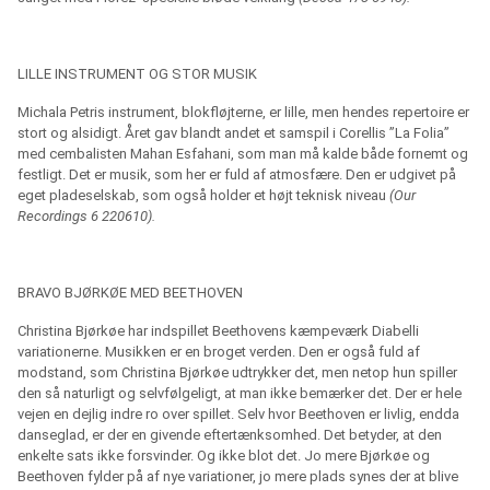
LILLE INSTRUMENT OG STOR MUSIK
Michala Petris instrument, blokfløjterne, er lille, men hendes repertoire er
stort og alsidigt. Året gav blandt andet et samspil i Corellis ”La Folia”
med cembalisten Mahan Esfahani, som man må kalde både fornemt og
festligt. Det er musik, som her er fuld af atmosfære. Den er udgivet på
eget pladeselskab, som også holder et højt teknisk niveau
(Our
Recordings 6 220610).
BRAVO BJØRKØE MED BEETHOVEN
Christina Bjørkøe har indspillet Beethovens kæmpeværk Diabelli
variationerne. Musikken er en broget verden. Den er også fuld af
modstand, som Christina Bjørkøe udtrykker det, men netop hun spiller
den så naturligt og selvfølgeligt, at man ikke bemærker det. Der er hele
vejen en dejlig indre ro over spillet. Selv hvor Beethoven er livlig, endda
danseglad, er der en givende eftertænksomhed. Det betyder, at den
enkelte sats ikke forsvinder. Og ikke blot det. Jo mere Bjørkøe og
Beethoven fylder på af nye variationer, jo mere plads synes der at blive