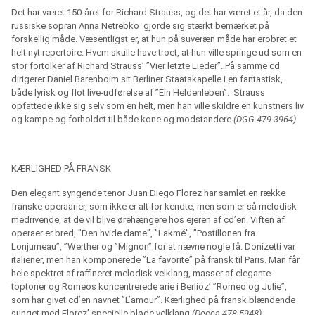
Det har været 150-året for Richard Strauss, og det har været et år, da den
russiske sopran Anna Netrebko
gjorde sig stærkt bemærket på
forskellig måde. Væsentligst er, at hun på suveræn måde har erobret et
helt nyt repertoire. Hvem skulle have troet, at hun ville springe ud som en
stor fortolker af Richard Strauss’ ”Vier letzte Lieder”. På samme cd
dirigerer Daniel Barenboim sit Berliner Staatskapelle i en fantastisk,
både lyrisk og flot live-udførelse af ”Ein Heldenleben”.
Strauss
opfattede ikke sig selv som en helt, men han ville skildre en kunstners liv
og kampe og forholdet til både kone og modstandere
(DGG 479 3964).
KÆRLIGHED PÅ FRANSK
Den elegant syngende tenor Juan Diego Florez har samlet en række
franske operaarier, som ikke er alt for kendte, men som er så melodisk
medrivende, at de vil blive ørehængere hos ejeren af cd’en. Viften af
operaer er bred, ”Den hvide dame”, ”Lakmé”, ”Postillonen fra
Lonjumeau”, ”Werther og ”Mignon” for at nævne nogle få. Donizetti var
italiener, men han komponerede ”La favorite” på fransk til Paris. Man får
hele spektret af raffineret melodisk velklang, masser af elegante
toptoner og Romeos koncentrerede arie i Berlioz’ ”Romeo og Julie”,
som har givet cd’en navnet ”L’amour”. Kærlighed på fransk blændende
sunget med Florez’ specielle bløde velklang
(Decca 478 5948).