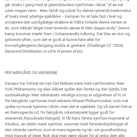
gik straks i gang med at genindstudere symfonien i løbet ”af en nat
uden megen søvn… Man fandt sig udsat for denne rystende beskrivelse
af livets mest yderlige øjeblikke – kampen for at hale fast i livet og
acceptere den uundgåelige skæbne at måtte forlade denne verden er
én, som sikkert følger hvert levende væsen til dets dages ende.” Denne
kamp kommer stærkt frem i Schønwandts tolkning. Det blev en stor og
gribende aften, som det er godt at kunne høre eller for
koncertgængerne dengang endda at genhøre
. (Challenge CC 72636,
Danacord Distribution, to cd’er til prisen af én).
PER NØRGÅRD OG WIENERNE
Dacapo har fortsat sin nye Carl Nielsen-serie med symfonierne. New
York Philharmonic og Alan Gilbert spiller den første og den fjerde, Det
uudslukkelige. Men selskabets virkelige scoop er udgivelsen af to af
Per Nørgårds symfonier med selveste Wiener Philharmoniker, som nok
spiller ny musik hjemme i Wien, men det er sjældent. Og så dansk! Det er
en fremragende cd, for Nørgårds orkesterpalet ligger godt for
wienernes finpudsede klangstil. Vi får hans første symfoni inspireret af
Sibelius, en relativ mørk symfoni, sammen med førsteindspilningen af
den ottende symfoni, som er mere legende og let i sin grundholdning
med masser af ideer. Nok skal man være vågen for at gribe dem alle,