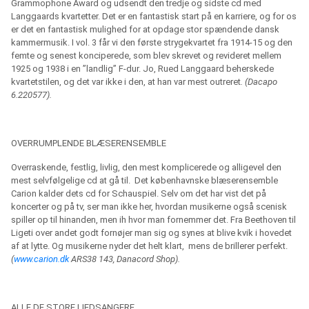
Grammophone Award og udsendt den tredje og sidste cd med
Langgaards kvartetter. Det er en fantastisk start på en karriere, og for os
er det en fantastisk mulighed for at opdage stor spændende dansk
kammermusik. I vol. 3 får vi den første strygekvartet fra 1914-15 og den
femte og senest konciperede, som blev skrevet og revideret mellem
1925 og 1938 i en ”landlig” F-dur. Jo, Rued Langgaard beherskede
kvartetstilen, og det var ikke i den, at han var mest outreret
. (Dacapo
6.220577).
OVERRUMPLENDE BLÆSERENSEMBLE
Overraskende, festlig, livlig, den mest komplicerede og alligevel den
mest selvfølgelige cd at gå til.
Det københavnske blæserensemble
Carion kalder dets cd for Schauspiel. Selv om det har vist det på
koncerter og på tv, ser man ikke her, hvordan musikerne også scenisk
spiller op til hinanden, men ih hvor man fornemmer det. Fra Beethoven til
Ligeti over andet godt fornøjer man sig og synes at blive kvik i hovedet
af at lytte. Og musikerne nyder det helt klart, mens de brillerer perfekt.
(
www.carion.dk
ARS38 143, Danacord Shop).
ALLE DE STORE LIEDSANGERE