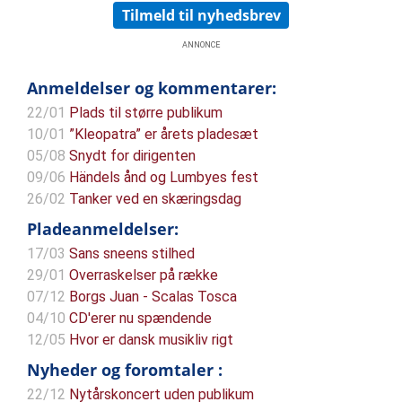
Tilmeld til nyhedsbrev
ANNONCE
Anmeldelser og kommentarer:
22/01
Plads til større publikum
10/01
”Kleopatra” er årets pladesæt
05/08
Snydt for dirigenten
09/06
Händels ånd og Lumbyes fest
26/02
Tanker ved en skæringsdag
Pladeanmeldelser:
17/03
Sans sneens stilhed
29/01
Overraskelser på række
07/12
Borgs Juan - Scalas Tosca
04/10
CD'erer nu spændende
12/05
Hvor er dansk musikliv rigt
Nyheder og foromtaler :
22/12
Nytårskoncert uden publikum