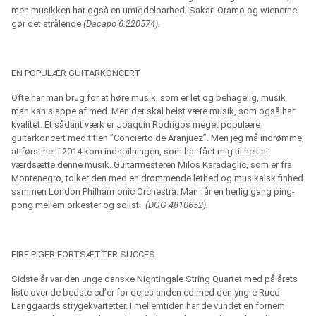
men musikken har også en umiddelbarhed. Sakari Oramo og wienerne
gør det strålende
(Dacapo 6.220574).
EN POPULÆR GUITARKONCERT
Ofte har man brug for at høre musik, som er let og behagelig, musik
man kan slappe af med. Men det skal helst være musik, som også har
kvalitet. Et sådant værk er Joaquin Rodrigos meget populære
guitarkoncert med titlen ”Concierto de Aranjuez”. Men jeg må indrømme,
at først her i 2014 kom indspilningen, som har fået mig til helt at
værdsætte denne musik. Guitarmesteren Milos Karadaglic, som er fra
Montenegro, tolker den med en drømmende lethed og musikalsk finhed
sammen London Philharmonic Orchestra. Man får en herlig gang ping-
pong mellem orkester og solist.
(DGG 4810652).
FIRE PIGER FORTSÆTTER SUCCES
Sidste år var den unge danske Nightingale String Quartet med på årets
liste over de bedste cd’er for deres anden cd med den yngre Rued
Langgaards strygekvartetter. I mellemtiden har de vundet en fornem