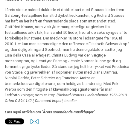
I årets sidste måned dukkede et dobbeltsæt med Strauss-lieder frem.
Salzburg-festspillene har altid dyrket liedkunsten, og Richard Strauss
har haft en her haft en fremtrædende plads som intet andet sted.
Gottfried Krauss, som vi skylder mange herlige udgivelser fra
festspillenes arkiv tak, har samlet 50 lieder, hvoraf de seks synges af to
forskellige kunstnere. Der medvirker 18 store liedsangere fra 1956 til
2010. Her kan man sammenligne den raffinerede Elisabeth Schwarzkopf
og den dejlige Irmgard Seefried, men fra denne guldalder sætter jeg
Lisa della Casa allerhøjest. Christa Ludwig var den vægtige
mezzosopran, og Leontyne Price og Jessie Norman kunne godt og
fornemt synge tyske lieder. Så standser jeg helt henrykket ved Friederica
von Stade, og juvelrækken af sopraner slutter med Diana Damrau.
Nicolai Gedda, Peter Schreier og Francisco Araiza er
bemærkelsesværdige tenorer, som heldigvis blander sig. Med Erik
Werba som den flittigste af klaverakkompagnatørerne får man
liedfortolkninger, som er i top
(Richard Strauss Liederabende 1956-2010.
Orfeo C 894 142 I, Danacord Import, to cd’er.
Læs også artiklen om "Årets spændende musikbøger"