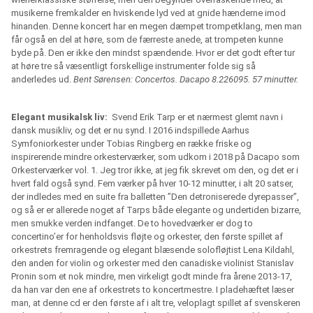
musikerne fremkalder en hviskende lyd ved at gnide hænderne imod
hinanden. Denne koncert har en megen dæmpet trompetklang, men man
får også en del at høre, som de færreste anede, at trompeten kunne
byde på. Den er ikke den mindst spændende. Hvor er det godt efter tur
at høre tre så væsentligt forskellige instrumenter folde sig så
anderledes ud.
Bent Sørensen: Concertos. Dacapo 8.226095. 57 minutter.
Elegant musikalsk liv:
Svend Erik Tarp er et nærmest glemt navn i
dansk musikliv, og det er nu synd. I 2016 indspillede Aarhus
Symfoniorkester under Tobias Ringberg en række friske og
inspirerende mindre orkesterværker, som udkom i 2018 på Dacapo som
Orkesterværker vol. 1. Jeg tror ikke, at jeg fik skrevet om den, og det er i
hvert fald også synd. Fem værker på hver 10-12 minutter, i alt 20 satser,
der indledes med en suite fra balletten ”Den detroniserede dyrepasser”,
og så er er allerede noget af Tarps både elegante og undertiden bizarre,
men smukke verden indfanget. De to hovedværker er dog to
concertino’er for henholdsvis fløjte og orkester, den første spillet af
orkestrets fremragende og elegant blæsende solofløjtist Lena Kildahl,
den anden for violin og orkester med den canadiske violinist Stanislav
Pronin som et nok mindre, men virkeligt godt minde fra årene 2013-17,
da han var den ene af orkestrets to koncertmestre. I pladehæftet læser
man, at denne cd er den første af i alt tre, veloplagt spillet af svenskeren