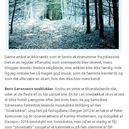
Denne artikel er ikke tænkt som et første ekstranummer fra jcklassisk.
Den er en regulær efternøler, som overvejende blev skrevet, mens
bloggen levede i bedste velgående, men artiklen blev ikke færdig i tide.
Og jeg omtaler her så megen god musik, som de færreste kender til, og
som det ville være en skam, hvis den ikke blev mere kendt.
Bent Sørensens sneklokker.
Endnu en vinter er tilsyneladende slut,
uden at de fleste af os har sanset sne. En tur i en snedækket skov er ved
at blive fortid. Længslen efter den kom frem, da jeg hørte Bent
Sørensens fantastisk levende musikalske skildring af den:
”Sneklokker”, uropført på festspillene i Bergen 2012 til en tekst af Peter
Asmussen og en iscenesættelse af Katrine Wiedemann, og indspillet af
Dacapo i 2016 (undskyld min forsinkelse, men cd’en er stadig at få)
som ”Snowbells” sunget af et kammerkor på fem stemmer af DR