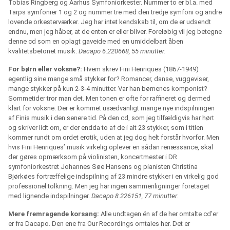
Tobias Ringberg og Aarhus Symfoniorkester. Nummer to er bl.a. med
Tarps symfonier 1 og 2 og nummer tre med den tredje symfoni og andre
lovende orkesterværker. Jeg har intet kendskab til, om de er udsendt
endnu, men jeg håber, at de enten er eller bliver. Foreløbig vil jeg betegne
denne cd som en oplagt gaveide med en umiddelbart åben
kvalitetsbetonet musik.
Dacapo 6.220668, 55 minutter.
For børn eller voksne?:
Hvem skrev Fini Henriques (1867-1949)
egentlig sine mange små stykker for? Romancer, danse, vuggeviser,
mange stykker på kun 2-3-4 minutter. Var han børnenes komponist?
Sommetider tror man det. Men tonen er ofte for raffineret og dermed
klart for voksne. Der er kommet usædvanligt mange nye indspilningen
af Finis musik i den senere tid. På den cd, som jeg tilfældigvis har hørt
og skriver lidt om, er der endda to af de i alt 23 stykker, som i titlen
kommer rundt om ordet erotik, uden at jeg dog helt forstår hvorfor. Men
hvis Fini Henriques’ musik virkelig oplever en sådan renæssance, skal
der gøres opmærksom på violinisten, koncertmester i DR
symfoniorkestret Johannes Søe Hansens og pianisten Christina
Bjørkøes fortræffelige indspilning af 23 mindre stykker i en virkelig god
professionel tolkning. Men jeg har ingen sammenligninger foretaget
med lignende indspilninger.
Dacapo 8.226151, 77 minutter.
Mere fremragende korsang:
Alle undtagen én af de her omtalte cd’er
er fra Dacapo. Den ene fra Our Recordings omtales her. Det er