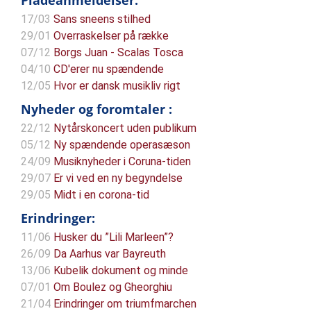
Pladeanmeldelser:
17/03
Sans sneens stilhed
29/01
Overraskelser på række
07/12
Borgs Juan - Scalas Tosca
04/10
CD'erer nu spændende
12/05
Hvor er dansk musikliv rigt
Nyheder og foromtaler :
22/12
Nytårskoncert uden publikum
05/12
Ny spændende operasæson
24/09
Musiknyheder i Coruna-tiden
29/07
Er vi ved en ny begyndelse
29/05
Midt i en corona-tid
Erindringer:
11/06
Husker du ”Lili Marleen”?
26/09
Da Aarhus var Bayreuth
13/06
Kubelik dokument og minde
07/01
Om Boulez og Gheorghiu
21/04
Erindringer om triumfmarchen