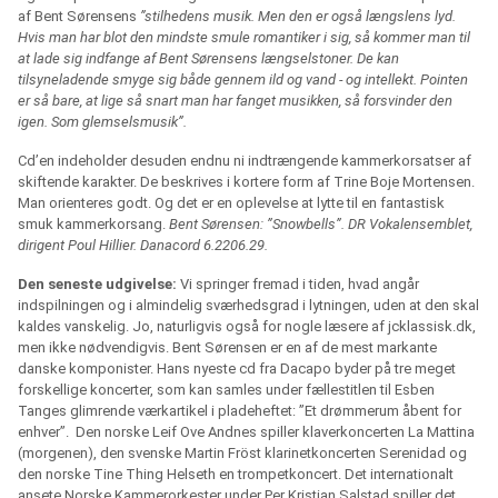
af Bent Sørensens
”stilhedens musik. Men den er også længslens lyd.
Hvis man har blot den mindste smule romantiker i sig, så kommer man til
at lade sig indfange af Bent Sørensens længselstoner. De kan
tilsyneladende smyge sig både gennem ild og vand - og intellekt. Pointen
er så bare, at lige så snart man har fanget musikken, så forsvinder den
igen. Som glemselsmusik”.
Cd’en indeholder desuden endnu ni indtrængende kammerkorsatser af
skiftende karakter. De beskrives i kortere form af Trine Boje Mortensen.
Man orienteres godt. Og det er en oplevelse at lytte til en fantastisk
smuk kammerkorsang.
Bent Sørensen: ”Snowbells”. DR Vokalensemblet,
dirigent Poul Hillier. Danacord 6.2206.29.
Den seneste udgivelse:
Vi springer fremad i tiden, hvad angår
indspilningen og i almindelig sværhedsgrad i lytningen, uden at den skal
kaldes vanskelig. Jo, naturligvis også for nogle læsere af jcklassisk.dk,
men ikke nødvendigvis. Bent Sørensen er en af de mest markante
danske komponister. Hans nyeste cd fra Dacapo byder på tre meget
forskellige koncerter, som kan samles under fællestitlen til Esben
Tanges glimrende værkartikel i pladeheftet: ”Et drømmerum åbent for
enhver”.
Den norske Leif Ove Andnes spiller klaverkoncerten La Mattina
(morgenen), den svenske Martin Fröst klarinetkoncerten Serenidad og
den norske Tine Thing Helseth en trompetkoncert. Det internationalt
ansete Norske Kammerorkester under Per Kristian Salstad spiller det