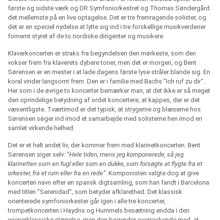
første og sidste værk og DR Symfoniorkestret og Thomas Søndergård
det mellemste på en live optagelse. Det er tre fremragende solister, og
det er en speciel nydelse at lytte sig ind i tre forskellige musikverdener
fornemt styret af de to nordiske dirigenter og musikere.
Klaverkoncerten er straks fra begyndelsen den mørkeste, som den
vokser frem fra klaverets dybere toner, men det er morgen, og Bent
Sørensen er en mester i at lade dagens første lyse stråler blande sig. En
koral vinder langsomt frem. Den er i familie med Bachs ”Ich ruf zu dir“.
Her som i de øvrige to koncerter bemærker man, at det ikke er så meget
den oprindelige betydning af ordet koncertere, at kappes, der er det
væsentligste. Tværtimod er det typisk, at strygerne og blæserne hos
Sørensen søger ind imod et samarbejde med solisterne hen imod en
samlet virkende helhed.
Det er et helt andet liv, der kommer frem med klarinetkoncerten. Bent
Sørensen siger selv:
”Hele tiden, mens jeg komponerede, så jeg
klarinetten som en fugl eller som en dukke, som forsøgte at flygte fra et
orkester, fra et rum eller fra en rede”.
Komponisten valgte dog at give
koncerten navn efter en spansk digtsamling, som han fandt i Barcelona
med titlen ”Serenidad”, som betyder afklarethed. Det klassisk
orienterede symfoniorkester går igen i alle tre koncerter,
trompetkoncerten i Haydns og Hummels besætning endda i den
wienerklassiske størrelse, men den begynder overraskende med, at