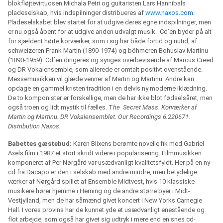
blokfløjtevirtuosen Michala Petri og guitaristen Lars Hannibals
pladeselskab, hvis indspilninger distribueres af
www.naxos.com
.
Pladeselskabet blev startet for at udgive deres egne indspilninger, men
er nu også åbent for at udgive anden udvalgt musik.
Cd’en byder på alt
for sjældent hørte korværker, som i sig har både fortid og nutid, af
schweizeren Frank Martin (1890-1974) og böhmeren Bohuslav Martinu
(1890-1959). Cd´en dirigeres og synges overbevisende af Marcus Creed
og DR Vokalensemble, som allerede er omtalt positivt ovenstående.
Messemusikken vil glæde venner af Martin og Martinu. Andre kan
opdage en gammel kristen tradition i en delvis ny moderne iklædning.
De to komponister er forskellige, men de har ikke blot fødselsåret, men
også troen og lidt mystik til fælles. T
he
Secret Mass. Korværker af
Martin og Martinu. DR Vokalensemblet. Our Recordings 6.220671.
Distribution Naxos.
Babettes gæstebud:
Karen Blixens berømte novelle fik med Gabriel
Axels film i 1987 et stort skridt videre i popularisering. Filmmusikken
komponeret af Per Nørgård var usædvanligt kvalitetsfyldt. Her på en ny
cd fra Dacapo er den i selskab med andre mindre, men betydelige
værker af Nørgård spillet af Ensemble Midtvest, hvis 10 klassiske
musikere hører hjemme i Herning og de andre større byer i Midt-
Vestjylland, men de har såmænd givet koncert i New Yorks Carnegie
Hall. I vores provins har de kunnet yde et usædvanligt enestående og
flot arbejde, som også har givet sig udtryk i mere end en snes cd-