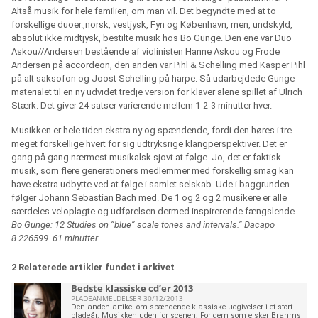
Altså musik for hele familien, om man vil. Det begyndte med at to
forskellige duoer.,norsk, vestjysk, Fyn og København, men, undskyld,
absolut ikke midtjysk, bestilte musik hos Bo Gunge. Den ene var Duo
Askou//Andersen bestående af violinisten Hanne Askou og Frode
Andersen på accordeon, den anden var Pihl & Schelling med Kasper Pihl
på alt saksofon og Joost Schelling på harpe. Så udarbejdede Gunge
materialet til en ny udvidet tredje version for klaver alene spillet af Ulrich
Stærk. Det giver 24 satser varierende mellem 1-2-3 minutter hver.
Musikken er hele tiden ekstra ny og spændende, fordi den høres i tre
meget forskellige hvert for sig udtryksrige klangperspektiver. Det er
gang på gang nærmest musikalsk sjovt at følge. Jo, det er faktisk
musik, som flere generationers medlemmer med forskellig smag kan
have ekstra udbytte ved at følge i samlet selskab. Ude i baggrunden
følger Johann Sebastian Bach med. De 1 og 2 og 2 musikere er alle
særdeles veloplagte og udførelsen dermed inspirerende fængslende.
Bo Gunge: 12 Studies on ”blue” scale tones and intervals.” Dacapo
8.226599. 61 minutter.
2 Relaterede artikler fundet i arkivet
Bedste klassiske cd’er 2013
PLADEANMELDELSER 30/12/2013
Den anden artikel om spændende klassiske udgivelser i et stort
pladeår. Musikken uden for scenen: For dem som elsker Brahms