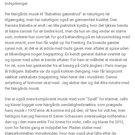
indspilninger.
Per Nørgårds musik til ”Babettes gæstebud” er naturligvis let
tilgængelig, men har naturligvis også en gennemført kvalitet. Den
franske Babette er endt i en lille pietistisk kystby, hvor det lykkes hende
at højne sansen for en bedre kost, men da hun en dag vinder en større
sum, inviterer hun som tak for god behandling på en luksusmiddag med
store vine til, som hun får sejlet op fra Frankrig. De troende gæster
synes nok, at det er at ødsle med Guds gaver, men aftaler at spise uden
at tilkendegive nogen begejstring. En kendt general dukker uventet op
og spiser med uden at kende aftalen. For ham er måltidet et mirakel ret
for ret, som han genkender fra et besøg på Café Anglais i Paris mange
år tidligere. Babette var da også kokken dengang. Han får langsomt
vækket selskabets begejstring. Man hører det i musikken. Denne
antydning af historien skal med. Jeg elsker den og det ikke mindre med
Per Nørgårds musik.
Der er også mere kompliceret musik med som ”Spell” for klarinet, cello
og klaver bygget over Nørgårds uendelighedsrække, som prægede
hans musik i 1970’erne. At komme ind på den, vil føre for vidt her, men
heldigvis kan jeg henvise til Søren Schausers overskuelige indførelse i
den og i den mere enkle Trio breve for violin, cello og klaver fra 2012,
som for første gang er indspillet her. Pladen slutter med
blæserkvintetten Hvirvelvinden, hvor man også skal lytte efter de