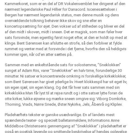
Kammerkoret, som er en del af DR Vokalensemblet her dirigeret af den
nærmest legendariske Paul Hillier for Danacord. Iscenesættelsen i
Bergen har nærmest legendarisk status, men denne musik og dens
overvældende tolkning behøver ikke skov og sne eller en
koncertopsætning for øjet. Den vokser ud af stilheden og bliver en del
af den midt i skoven, midt i sneen. Det er magisk, som man føler hver
sats forsvinde, men egentlig først noget efter, at den er holdt op med at
klinge. Bent Sørensen kan afslutte en strofe, så den forbliver at fylde
rummet og venter med at forsvinde i det fjerne, hvorfra den så heldigvis
kommer igen, når cd’en atter sættes på.
Sammen med en enkeltstående sats for solostemme, ”Sneklokken”
sunget af Adam Riis, varer ”Sneklokker” en halv time, forunderlige 30
minutter. Ni satser er koncentrerede omkring ni forskellige kirkeklokker,
som Bent Sørensen har givet yderlige liv. Hvert klokkespil har sit eget liv,
sin egen sjæl, sin egen klang. Og det får hver sats sammen med sin
kirkeklokke Man får lyst til at rejse rundt og i otte satser lytte foran de
otte kirker, lukke øjnene og mærke sneen omgive sig: Viborg Domkirke,
Thorning, Vrads, Nørre Snede, Øster Nykirke, Jels, Åbenrå og Kliplev.
Pladehæftets tekster er ganske usædvanlige. En af landets mest
spændende teater- og specielt balletanmeldere, Informations Anne
Middelboe Christensens gennemgang af ”Sneklokker” i pladehæftet er
også en poetisk levende og smittende beskrivelse af hendes oplevelse