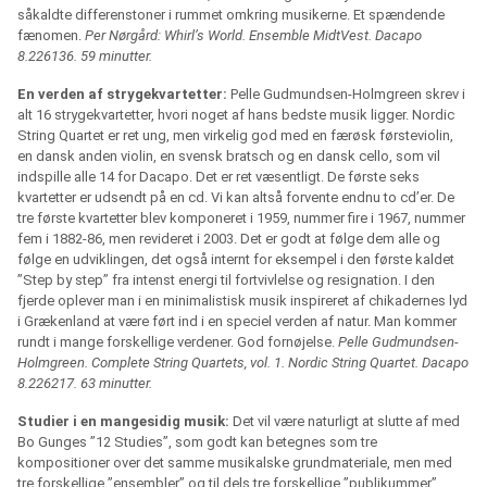
såkaldte differenstoner i rummet omkring musikerne. Et spændende
fænomen.
Per Nørgård: Whirl’s World. Ensemble MidtVest. Dacapo
8.226136. 59 minutter.
En verden af strygekvartetter:
Pelle Gudmundsen-Holmgreen skrev i
alt 16 strygekvartetter, hvori noget af hans bedste musik ligger. Nordic
String Quartet er ret ung, men virkelig god med en færøsk førsteviolin,
en dansk anden violin, en svensk bratsch og en dansk cello, som vil
indspille alle 14 for Dacapo. Det er ret væsentligt. De første seks
kvartetter er udsendt på en cd. Vi kan altså forvente endnu to cd’er. De
tre første kvartetter blev komponeret i 1959, nummer fire i 1967, nummer
fem i 1882-86, men revideret i 2003. Det er godt at følge dem alle og
følge en udviklingen, det også internt for eksempel i den første kaldet
”Step by step” fra intenst energi til fortvivlelse og resignation. I den
fjerde oplever man i en minimalistisk musik inspireret af chikadernes lyd
i Grækenland at være ført ind i en speciel verden af natur. Man kommer
rundt i mange forskellige verdener. God fornøjelse.
Pelle Gudmundsen-
Holmgreen. Complete String Quartets, vol. 1. Nordic String Quartet. Dacapo
8.226217. 63 minutter.
Studier i en mangesidig musik:
Det vil være naturligt at slutte af med
Bo Gunges ”12 Studies”, som godt kan betegnes som tre
kompositioner over det samme musikalske grundmateriale, men med
tre forskellige ”ensembler” og til dels tre forskellige ”publikummer”.