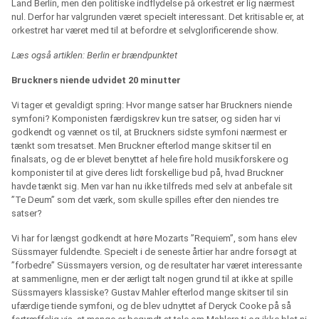
Land Berlin, men den politiske indflydelse på orkestret er lig nærmest
nul. Derfor har valgrunden været specielt interessant. Det kritisable er, at
orkestret har været med til at befordre et selvglorificerende show.
Læs også artiklen: Berlin er brændpunktet
Bruckners
niende udvidet 20 minutter
Vi tager et gevaldigt spring: Hvor mange satser har Bruckners niende
symfoni? Komponisten færdigskrev kun tre satser, og siden har vi
godkendt og vænnet os til, at Bruckners sidste symfoni nærmest er
tænkt som tresatset. Men Bruckner efterlod mange skitser til en
finalsats, og de er blevet benyttet af hele fire hold musikforskere og
komponister til at give deres lidt forskellige bud på, hvad Bruckner
havde tænkt sig. Men var han nu ikke tilfreds med selv at anbefale sit
”Te Deum” som det værk, som skulle spilles efter den niendes tre
satser?
Vi har for længst godkendt at høre Mozarts ”Requiem”, som hans elev
Süssmayer fuldendte. Specielt i de seneste årtier har andre forsøgt at
”forbedre” Süssmayers version, og de resultater har været interessante
at sammenligne, men er der ærligt talt nogen grund til at ikke at spille
Süssmayers klassiske? Gustav Mahler efterlod mange skitser til sin
ufærdige tiende symfoni, og de blev udnyttet af Deryck Cooke på så