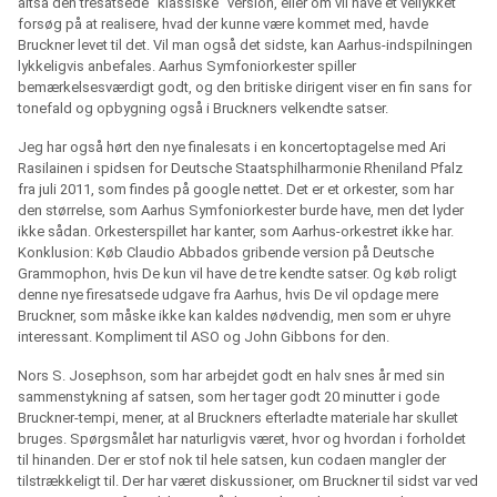
altså den tresatsede ”klassiske” version, eller om vil have et vellykket
forsøg på at realisere, hvad der kunne være kommet med, havde
Bruckner levet til det. Vil man også det sidste, kan Aarhus-indspilningen
lykkeligvis anbefales. Aarhus Symfoniorkester spiller
bemærkelsesværdigt godt, og den britiske dirigent viser en fin sans for
tonefald og opbygning også i Bruckners velkendte satser.
Jeg har også hørt den nye finalesats i en koncertoptagelse med Ari
Rasilainen i spidsen for Deutsche Staatsphilharmonie Rheniland Pfalz
fra juli 2011, som findes på google nettet. Det er et orkester, som har
den størrelse, som Aarhus Symfoniorkester burde have, men det lyder
ikke sådan. Orkesterspillet har kanter, som Aarhus-orkestret ikke har.
Konklusion: Køb Claudio Abbados gribende version på Deutsche
Grammophon, hvis De kun vil have de tre kendte satser. Og køb roligt
denne nye firesatsede udgave fra Aarhus, hvis De vil opdage mere
Bruckner, som måske ikke kan kaldes nødvendig, men som er uhyre
interessant. Kompliment til ASO og John Gibbons for den.
Nors S. Josephson, som har arbejdet godt en halv snes år med sin
sammenstykning af satsen, som her tager godt 20 minutter i gode
Bruckner-tempi, mener, at al Bruckners efterladte materiale har skullet
bruges. Spørgsmålet har naturligvis været, hvor og hvordan i forholdet
til hinanden. Der er stof nok til hele satsen, kun codaen mangler der
tilstrækkeligt til. Der har været diskussioner, om Bruckner til sidst var ved