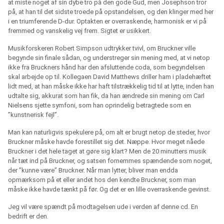
at miste noget af sin dybe tro på den gode Gud, men Josephson tror
på, at han til det sidste troede på opstandelsen, og den klinger med her
i en triumferende D-dur. Optakten er overraskende, harmonisk er vi på
fremmed og vanskelig vej frem. Sigtet er usikkert.
Musikforskeren Robert Simpson udtrykker tvivl, om Bruckner ville
begynde sin finale sådan, og understreger sin mening med, at vi netop
ikke fra Bruckners hånd har den afsluttende coda, som begyndelsen
skal arbejde op til. Kollegaen David Matthews driller ham i pladehæftet
lidt med, at han måske ikke har haft tilstrækkelig tid til at lytte, inden han
udtalte sig, akkurat som han fik, da han ændrede sin mening om Carl
Nielsens sjette symfoni, som han oprindelig betragtede som en
”kunstnerisk fejl”.
Man kan naturligvis spekulere på, om alt er brugt netop de steder, hvor
Bruckner måske havde forestillet sig det. Næppe. Hvor meget nåede
Bruckner i det hele taget at gøre sig klart? Men de 20 minutters musik
når tæt ind på Bruckner, og satsen fornemmes spændende som noget,
der ”kunne være” Bruckner. Når man lytter, bliver man endda
opmærksom på et eller andet hos den kendte Bruckner, som man
måske ikke havde tænkt på før. Og det er en lille overraskende gevinst.
Jeg vil være spændt på modtagelsen ude i verden af denne cd. En
bedrift er den.