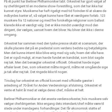
På ét punkt har Berliner Philharmoniker tabt. Orkestret har gjort valget af
ny chefdirigent til en moderne show-forestilling, som det har ikke har
kunnet styre. Musikerne har haft rigeligt med tid forinden til at skære de
indbyrdes kanter af, så valget kunne have fået et værdigere forløb. 123
musikere fra 12 nationer og med fire forskellige religioner som ballast
klarede ikke et værdigt valg. Det er ikke mindst uværdigt mod den
dirigent, der vælges, uanset hvem det bliver. Nu bliver det ikke i denne
omgang.
Orkestret har sammen med den tyske presse skabt et scenarium, der
skulle placere det på en piedestal som verdens bedste og betydeligste.
Men det kunne internt ikke blive enig med sig selv, hvem det ville have.
Det er også muligt, at man havde fundet en kandidat, som blot sagde
nej tak. Men det benægter orkestret officielt. Orkestret havde ingen
aftaler lavet. Den, som orkestret måtte ringe til, måtte ret omgående sige
ja tak eller nej tak. Det ringede ikke til nogen.
Tirsdag har orkestret en officiel koncert med officielle gæster i
anledning af 70-året for Anden Verdenskrigs afslutning. Orkestret vil
vente et halvt år med at vælge deres chef, måske et helt.
Berliner Philharmoniker er det eneste verdensorkester, hvis musikere selv
vælger chefdirigenten. Ikke engang dets intendant/chef måtte være til
stede under mandagens forhandlinger. Det får økonomisk støtte af