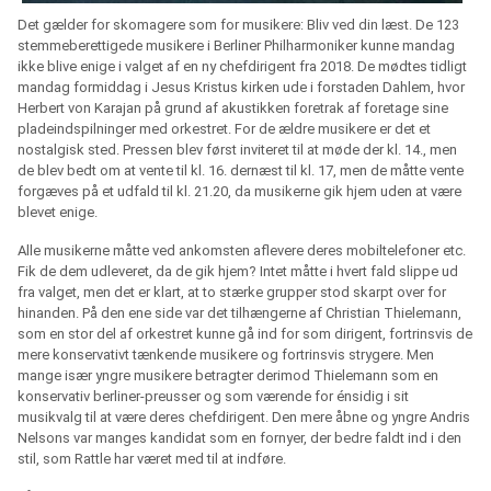
Det gælder for skomagere som for musikere: Bliv ved din læst. De 123
stemmeberettigede musikere i Berliner Philharmoniker kunne mandag
ikke blive enige i valget af en ny chefdirigent fra 2018. De mødtes tidligt
mandag formiddag i Jesus Kristus kirken ude i forstaden Dahlem, hvor
Herbert von Karajan på grund af akustikken foretrak af foretage sine
pladeindspilninger med orkestret. For de ældre musikere er det et
nostalgisk sted. Pressen blev først inviteret til at møde der kl. 14., men
de blev bedt om at vente til kl. 16. dernæst til kl. 17, men de måtte vente
forgæves på et udfald til kl. 21.20, da musikerne gik hjem uden at være
blevet enige.
Alle musikerne måtte ved ankomsten aflevere deres mobiltelefoner etc.
Fik de dem udleveret, da de gik hjem? Intet måtte i hvert fald slippe ud
fra valget, men det er klart, at to stærke grupper stod skarpt over for
hinanden. På den ene side var det tilhængerne af Christian Thielemann,
som en stor del af orkestret kunne gå ind for som dirigent, fortrinsvis de
mere konservativt tænkende musikere og fortrinsvis strygere. Men
mange især yngre musikere betragter derimod Thielemann som en
konservativ berliner-preusser og som værende for énsidig i sit
musikvalg til at være deres chefdirigent. Den mere åbne og yngre Andris
Nelsons var manges kandidat som en fornyer, der bedre faldt ind i den
stil, som Rattle har været med til at indføre.