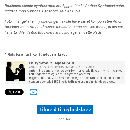
Bruckners niende symfoni med færdiggjort finale. Aarhus Symfoniorkester,
dirigent John Gibbons. Danacord DACOCD 754.
Foto i mangel af en ny chefdirigent skulle have været komponisten Anton
Bruckner, men i stedet dukkede Richard Strauss op. Han mente, at det var
hans tur. Men Anton Bruckner har nu indtaget sin rette plads.
1 Relateret artikel fundet i arkivet
En symfoni tilegnet Gud
ANMELDELSER OG KOMMENTARER 28/03/2014
Anton Bruckners niende symfoni forfejlede ikke sin virkning med
Leif Segerstam og Aarhus Symfoniorkester
Dagens citat: Da Gustav Mahler besøgte Anton Bruckner i dennes sidste
sygdomsperiode i 1896, fortalte Bruckner om sin niende og sidste
symfoni: ”Jeg må i hvert fald gøre den færdig, ellers vil jeg gøre en dårlig
figur, når jeg snart står overfor vor gode Herre, og han siger: ”Godt, min
dreng, hvorfor gav jeg dig så meget talent for ikke at besynge min ære og
pragt. Du har ikke gjort nær nok ved det.” I sin programartikel tager Jakob
Brønnum også emnet op om Anton Bruckners dedikationer, tilegnelser af
sine symfonier. Den anden symfoni ærede Franz Liszt, den tredje den
Tilmeld til nyhedsbrev
beundrede Richard Wagne
ANNONCE