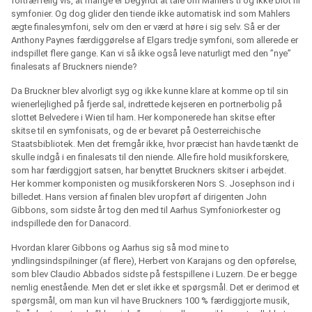
fortræffelig vis, at mange er begyndt at tale om Mahlers ti og ikke blot ni
symfonier. Og dog glider den tiende ikke automatisk ind som Mahlers
ægte finalesymfoni, selv om den er værd at høre i sig selv. Så er der
Anthony Paynes færdiggørelse af Elgars tredje symfoni, som allerede er
indspillet flere gange. Kan vi så ikke også leve naturligt med den ”nye”
finalesats af Bruckners niende?
Da Bruckner blev alvorligt syg og ikke kunne klare at komme op til sin
wienerlejlighed på fjerde sal, indrettede kejseren en portnerbolig på
slottet Belvedere i Wien til ham. Her komponerede han skitse efter
skitse til en symfonisats, og de er bevaret på Oesterreichische
Staatsbibliotek. Men det fremgår ikke, hvor præcist han havde tænkt de
skulle indgå i en finalesats til den niende. Alle fire hold musikforskere,
som har færdiggjort satsen, har benyttet Bruckners skitser i arbejdet.
Her kommer komponisten og musikforskeren Nors S. Josephson ind i
billedet. Hans version af finalen blev uropført af dirigenten John
Gibbons, som sidste år tog den med til Aarhus Symfoniorkester og
indspillede den for Danacord.
Hvordan klarer Gibbons og Aarhus sig så mod mine to
yndlingsindspilninger (af flere), Herbert von Karajans og den opførelse,
som blev Claudio Abbados sidste på festspillene i Luzern. De er begge
nemlig enestående. Men det er slet ikke et spørgsmål. Det er derimod et
spørgsmål, om man kun vil have Bruckners 100 % færdiggjorte musik,