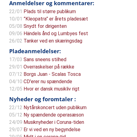
Anmeldelser og kommentarer:
22/01
Plads til større publikum
10/01
”Kleopatra” er årets pladesæt
05/08
Snydt for dirigenten
09/06
Händels ånd og Lumbyes fest
26/02
Tanker ved en skæringsdag
Pladeanmeldelser:
17/03
Sans sneens stilhed
29/01
Overraskelser på række
07/12
Borgs Juan - Scalas Tosca
04/10
CD'erer nu spændende
12/05
Hvor er dansk musikliv rigt
Nyheder og foromtaler :
22/12
Nytårskoncert uden publikum
05/12
Ny spændende operasæson
24/09
Musiknyheder i Coruna-tiden
29/07
Er vi ved en ny begyndelse
29/05
Midt i en corona-tid