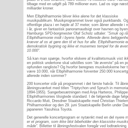
tilbage med en udgift på 789 millioner euro. Lad os sige næs
milliarder kroner.
Men Elbphilharmonie bliver ikke alene for det klassiske
musikpublikum. Musikprogrammet lover også punkbands. O
offentlige plaza i en højde af 37 meter, som åbner allerede i
i år, giver en fantastisk panoramaudsigt over havnen og byen
Hamburgs SPD-borgmester Olaf Scholz udtaler: ”
Smuk og rå
Elbphilharmonie midt i byens hjerte. Allerede dens beliggenh
kræver af os at gøre den til et hus for alle. Elbphilharmonie e
demokratisk bygning og ikke et musernes tempel for de øver
10.000”.
Så kan man spørge,
hvorfor elskere af kvalitetsmusik vist i
en politisk undertone skal udstilles som ”de øverste” på en po
opfunden rangliste? Og hvorfor beregnes musikelskerne her ti
være 10.000, når Elbphilharmonie forventer 250.000 koncert
allerede inden sommer?
200 koncerter står på programmet i det første halvår. Til å
åbningsværket med titlen ”Triptychon und Spruch in memoria
1894-1955). Sangerbesætningen med Anja Harteros, Philippe
Elbphilharmonies tilsigtede standard. I de følgende dage føl
Riccardo Muti, Dresdner Staatskapelle med Christian Thiel
Philharmoniker og den 29. juni Staatskapelle Berlin under Da
japaneren Yasuhisa Toyota.
Det generelle koncertprogram er nytænkt med en del nyere m
er et program, som ikke blot bibeholder den klassiske musik
måde”.
Billetter til åbningsfestivalen foregår ved lodtrækning.