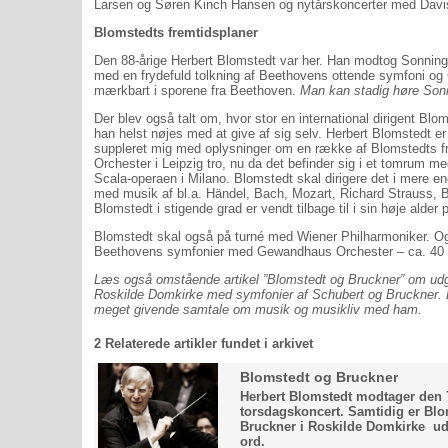
Larsen og Søren Kinch Hansen og nytårskoncerter med Davis
Blomstedts fremtidsplaner
Den 88-årige Herbert Blomstedt var her. Han modtog Sonnings
med en frydefuld tolkning af Beethovens ottende symfoni og
mærkbart i sporene fra Beethoven.
Man kan stadig høre Sonn
Der blev også talt om, hvor stor en international dirigent Blo
han helst nøjes med at give af sig selv. Herbert Blomstedt e
suppleret mig med oplysninger om en række af Blomstedts fre
Orchester i Leipzig tro, nu da det befinder sig i et tomrum me
Scala-operaen i Milano. Blomstedt skal dirigere det i mere en
med musik af bl.a. Händel, Bach, Mozart, Richard Strauss, 
Blomstedt i stigende grad er vendt tilbage til i sin høje alder 
Blomstedt skal også på turné med Wiener Philharmoniker. 
Beethovens symfonier med Gewandhaus Orchester – ca. 40 år
Læs også omstående artikel ”Blomstedt og Bruckner” om udg
Roskilde Domkirke med symfonier af Schubert og Bruckner. De
meget givende samtale om musik og musikliv med ham.
2 Relaterede artikler fundet i arkivet
Blomstedt og Bruckner
Herbert Blomstedt modtager den 
torsdagskoncert. Samtidig er Bl
Bruckner i Roskilde Domkirke ud
ord.