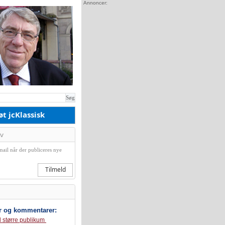
Annoncer:
Søg
øt jcKlassisk
v
mail når der publiceres nye
Tilmeld
r og kommentarer:
il større publikum