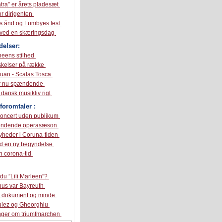
tra” er årets pladesæt
or dirigenten
s ånd og Lumbyes fest
 ved en skæringsdag
elser:
neens stilhed
skelser på række
Juan - Scalas Tosca
r nu spændende
 dansk musikliv rigt
foromtaler :
koncert uden publikum
ændende operasæson
yheder i Coruna-tiden
ed en ny begyndelse
en corona-tid
du ”Lili Marleen”?
hus var Bayreuth
k dokument og minde
lez og Gheorghiu
inger om triumfmarchen