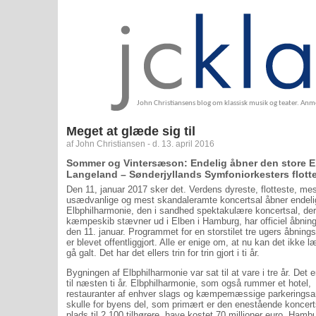
John Christiansens blog om klassisk musik og teater. An
Meget at glæde sig til
af John Christiansen - d. 13. april 2016
Sommer og Vintersæson: Endelig åbner den store 
Langeland – Sønderjyllands Symfoniorkesters flot
Den 11, januar 2017 sker det. Verdens dyreste, flotteste, me
usædvanlige og mest skandaleramte koncertsal åbner endeli
Elbphilharmonie, den i sandhed spektakulære koncertsal, de
kæmpeskib stævner ud i Elben i Hamburg, har officiel åbnin
den 11. januar. Programmet for en storstilet tre ugers åbnings
er blevet offentliggjort. Alle er enige om, at nu kan det ikke 
gå galt. Det har det ellers trin for trin gjort i ti år.
Bygningen af Elbphilharmonie var sat til at vare i tre år. Det e
til næsten ti år. Elbphilharmonie, som også rummer et hotel,
restauranter af enhver slags og kæmpemæssige parkeringsar
skulle for byens del, som primært er den enestående koncer
plads til 2.100 tilhørere, have kostet 70 millioner euro. Hambu