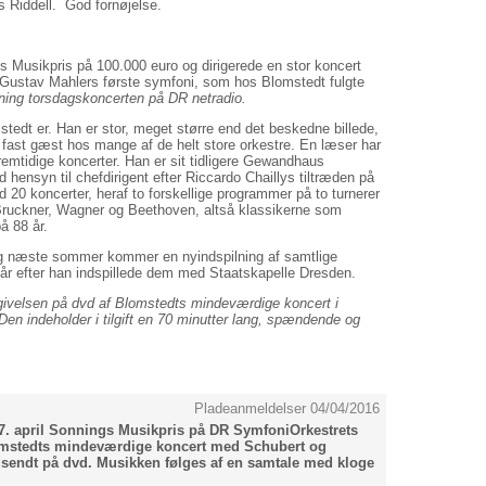
 Riddell. God fornøjelse.
 Musikpris på 100.000 euro og dirigerede en stor koncert
 Gustav Mahlers første symfoni, som hos Blomstedt fulgte
ing torsdagskoncerten på DR netradio.
mstedt er. Han er stor, meget større end det beskedne billede,
r fast gæst hos mange af de helt store orkestre. En læser har
mtidige koncerter. Han er sit tidligere Gewandhaus
d hensyn til chefdirigent efter Riccardo Chaillys tiltræden på
d 20 koncerter, heraf to forskellige programmer på to turnerer
Bruckner, Wagner og Beethoven, altså klassikerne som
på 88 år.
Og næste sommer kommer en nyindspilning af samtlige
 efter han indspillede dem med Staatskapelle Dresden.
ivelsen på dvd af Blomstedts mindeværdige koncert i
n indeholder i tilgift en 70 minutter lang, spændende og
Pladeanmeldelser 04/04/2016
7. april Sonnings Musikpris på DR SymfoniOrkestrets
omstedts mindeværdige koncert med Schubert og
sendt på dvd. Musikken følges af en samtale med kloge