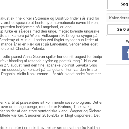
Søg 
Kalendere
ustisk fine kirker i Stoense og Bøstrup finder i år sted for
været et speciale at hente nye internationale navne til øen,
e optræden herhjemme på Langeland, er lang.
Se 0
rup Kirke er således med den unge, meget lovende ungarske
e sin karriere på Wiens Volksoper i 2013 og nu synger på
cademy of Music i London ved flyglet synger hun lieder af
F
mange år er en kær gæst på Langeland, vender efter eget
e cellist Christian Polénta.
fødte pianist Anna Gourari spiller her den 6. august for tredje
rfekt blanding af rasende styrke og poetisk magi”. Hun var
n 27. august med den fine japanske violinist Sayaka Shoji
r en succesfyldt koncert på Langeland. Hun var den første
Paganini Violin Konkurrence. I år står blandt andet ”sommer-
ter klar til at præsentere sit kommende sæsonprogram. Det er
er over de mange penge, men der er Brahms, Tjaikovskij,
 der holder af den store symfoniske klang. Wagner og Richard
fuldfede værker. Sæsonen 2016-2017 er klogt disponeret. Det
ts koncerter i en enkelt by, rejser sønderjyderne fra Kolding