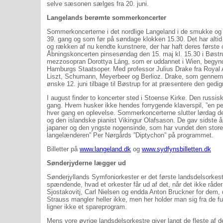
selve sæsonen sælges fra 20. juni.
Langelands berømte sommerkoncerter
Sommerkoncerterne i det nordlige Langeland i de smukke og ak
39. gang og som før på søndage klokken 15.30. Det har altid 
og rækken af nu kendte kunstnere, der har haft deres først
Åbningskoncerten pinsesøndag den 15. maj kl. 15.30 i Bøst
mezzosopran Dorottya Láng, som er uddannet i Wien, begyndt
Hamburgs Staatsoper. Med professor Julius Drake fra Royal A
Liszt, Schumann, Meyerbeer og Berlioz. Drake, som gennem 
ønske 12. juni tilbage til Bøstrup for at præsentere den gedign
I august finder to koncerter sted i Stoense Kirke. Den russisk 
gang. Hvem husker ikke hendes forrygende klaverspil, ”en pe
hver gang en oplevelse. Sommerkoncerterne slutter lørdag de
og den islandske pianist Vikingur Olafsason. De gav sidste å
japaner og den yngste nogensinde, som har vundet den store 
langelænderen” Per Nørgårds ”Diptychon” på programmet.
Billetter på
www.langeland.dk
og
www.sydfynsbilletten.dk
Sønderjyderne lægger ud
Sønderjyllands Symfoniorkester er det første landsdelsorkes
spændende, hvad et orkester får ud af det, når det ikke råd
Sjostakovitj, Carl Nielsen og endda Anton Bruckner for dem,
Strauss mangler heller ikke, men her holder man sig fra de 
ligner ikke et spareprogram.
Mens vore øvrige landsdelsorkestre giver langt de fleste af de