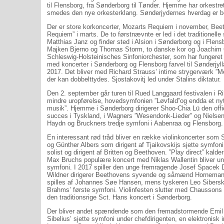
til Flensborg, fra Sønderborg til Tønder. Hjemme har orkestret
smedes den nye orkesterklang. Sønderjydernes hverdag er bes
Der er store korkoncerter, Mozarts Requiem i november, Bee
Requiem” i marts. De to førstnævnte er led i det traditionel
Matthias Janz og finder sted i Alsion i Sønderborg og i Fle
Majken Bjerno og Thomas Storm, to danske kor og Joachim 
Schleswig-Holsteinisches Sinfoniorchester, som har fungeret 
med koncerter i Sønderborg og Flensborg farvel til Sønderjyl
2017. Det bliver med Richard Strauss’ intime strygerværk ”
der kan dobbelttydes. Sjostakovitj led under Stalins diktatur.
Den 2. september går turen til Rued Langgaard festivalen 
mindre uropførelse, hovedsymfonien ”Løvfald”og endda et ny
musik”. Hjemme i Sønderborg dirigerer Shoo-Chia Lü den of
succes i Tyskland, i Wagners ”Wesendonk-Lieder” og Nielsens
Haydn og Bruckners tredje symfoni i Aabenraa og Flensborg.
En interessant rød tråd bliver en række violinkoncerter som 
og Günther Albers som dirigent af Tjaikovskijs sjette symfoni
solist og dirigent af Britten og Beethoven. ”Play direct” kald
Max Bruchs populære koncert med Niklas Wallentin bliver und
symfoni. I 2017 spiller den unge fremragende Josef Spacek
Wildner dirigerer Beethovens syvende og såmænd Hornemanns 
spilles af Johannes Søe Hansen, mens tyskeren Leo Sibersk
Brahms’ første symfoni. Violinfesten slutter med Chausson
den traditionsrige Sct. Hans koncert i Sønderborg.
Der bliver andet spændende som den fremadstormende Emil
Sibelius’ sjette symfoni under chefdirigenten, en elektronisk 