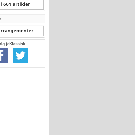
i 661 artikler
n
 arrangementer
ølg jcKlassisk