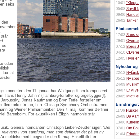
10/01
”Kleopa
ten seks
05/08
Snydt f
09/06
Händel
26/02
Tanker
g den
 november
Pladeanmeld
.
17/03
Sans s
 står
ed
29/01
Overra
r en
07/12
Borgs 
ste
04/10
CD'ere
12/05
Hvor er
kke uden
Nyheder og 
litisk
l kun at
22/12
Nytårs
gæster
05/12
Ny sp
24/09
Musikn
29/07
Er vi v
bningskoncerten den 11. januar har Wolfgang Rihm komponeret
m Hans Henny Jahnn” (Hamburg-forfatter og orgelbygger(!),
29/05
Midt i 
 Jaroussky, Jonas Kaufmann og Bryn Terfel fortæller om
Erindringer:
ger flere orkestre op, bl.a. Chicago Symphony Orchestra med
emann og Wiener Philharmoniker. Den 7. maj kommer Berliner
11/06
Husker 
niel Barenboim. For akustikken i Elbphilharmonie står
26/09
Da Aar
13/06
Kubeli
usik. Generalintendanten Christoph Lieben-Zeutter siger:
”Det
07/01
Om Bou
s relevans i vort samfund, men som definerer det på en ny
21/04
Erindr
 Anmeldelse hertil begynder den 9. maj. Enkeltbilletter til