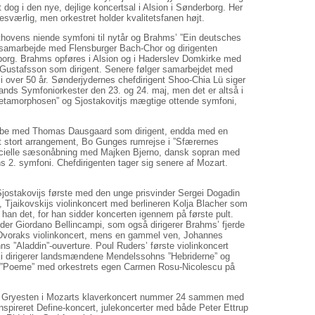
 dog i den nye, dejlige koncertsal i Alsion i Sønderborg. Her
værlig, men orkestret holder kvalitetsfanen højt.
thovens niende symfoni til nytår og Brahms’ ”Ein deutsches
le samarbejde med Flensburger Bach-Chor og dirigenten
nsborg. Brahms opføres i Alsion og i Haderslev Domkirke med
Gustafsson som dirigent. Senere følger samarbejdet med
i over 50 år. Sønderjydernes chefdirigent Shoo-Chia Lü siger
lands Symfoniorkester den 23. og 24. maj, men det er altså i
Metamorphosen” og Sjostakovitjs mægtige ottende symfoni,
i Ribe med Thomas Dausgaard som dirigent, endda med en
t stort arrangement, Bo Gunges rumrejse i ”Sfærernes
ficielle sæsonåbning med Majken Bjerno, dansk sopran med
 2. symfoni. Chefdirigenten tager sig senere af Mozart.
Sjostakovijs første med den unge prisvinder Sergei Dogadin
, Tjaikovskijs violinkoncert med berlineren Kolja Blacher som
er han det, for han sidder koncerten igennem på første pult.
er Giordano Bellincampi, som også dirigerer Brahms’ fjerde
 Dvoraks violinkoncert, mens en gammel ven, Johannes
”Aladdin”-ouverture. Poul Ruders’ første violinkoncert
i dirigerer landsmændene Mendelssohns ”Hebriderne” og
s ”Poeme” med orkestrets egen Carmen Rosu-Nicolescu på
 Gryesten i Mozarts klaverkoncert nummer 24 sammen med
inspireret Define-koncert, julekoncerter med både Peter Ettrup