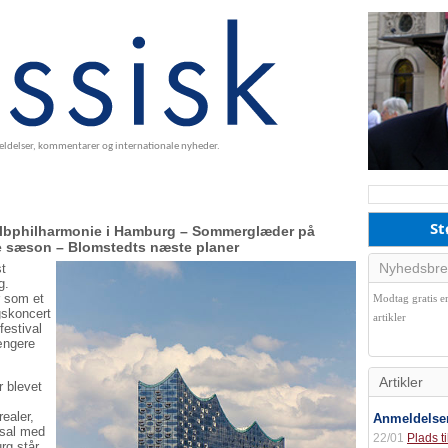
meldelser, kommentarer og internationale nyheder.
St
Elbphilharmonie i Hamburg – Sommerglæder på
te sæson – Blomstedts næste planer
Nyhedsbre
st
g.
r som et
Modtag gratis e
gskoncert
artikler
festival
længere
Artikler
r blevet
ealer,
Anmeldelse
tsal med
22/01
Plads t
rg står